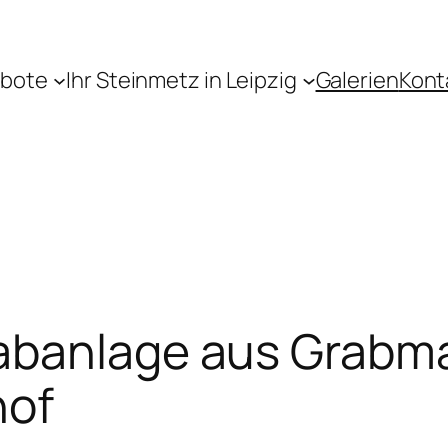
bote
Ihr Steinmetz in Leipzig
Galerien
Kont
abanlage aus Grabma
hof