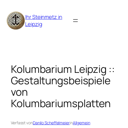
Zum
Inhalt
Ihr Steinmetz in
springen
Leipzig
Kolumbarium Leipzig ::
Gestaltungsbeispiele
von
Kolumbariumsplatten
Verfasst von
Danilo Scheffelmeier
in
Allgemein